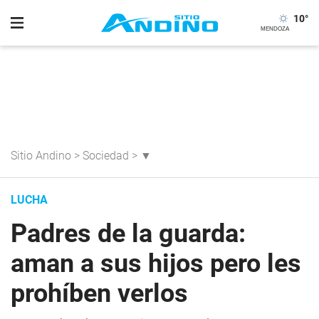
10
°
Sitio Andino
>
Sociedad
>
▼
LUCHA
Padres de la guarda:
aman a sus hijos pero les
prohíben verlos