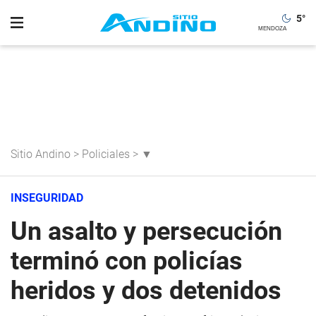
5
°
Sitio Andino
>
Policiales
>
▼
INSEGURIDAD
Un asalto y persecución
terminó con policías
heridos y dos detenidos