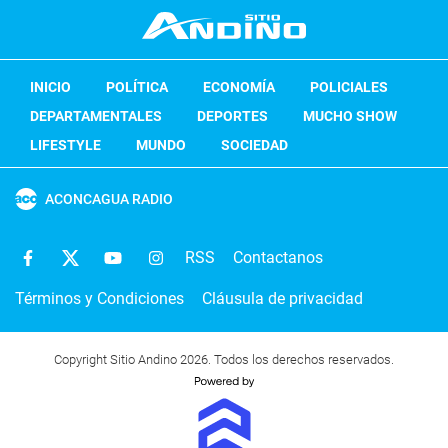
INICIO
POLÍTICA
ECONOMÍA
POLICIALES
DEPARTAMENTALES
DEPORTES
MUCHO SHOW
LIFESTYLE
MUNDO
SOCIEDAD
ACONCAGUA RADIO
RSS
Contactanos
Términos y Condiciones
Cláusula de privacidad
Copyright Sitio Andino 2026. Todos los derechos reservados.