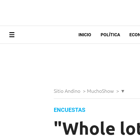
INICIO
POLÍTICA
ECO
Sitio Andino
>
MuchoShow
>
▼
ENCUESTAS
"Whole lot