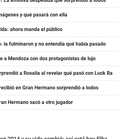
? La emotiva despedida que sorprendió a todos
mágenes y qué pasará con ella
ida: ahora manda el público
: la fulminaron y no entendía qué había pasado
ve a Mendoza con dos protagonistas de lujo
prendió a Rosalía al revelar qué pasó con Luck Ra
e recibió en Gran Hermano sorprendió a todos
Gran Hermano sacó a otro jugador
n 2014 y su vida cambió: así está hoy Elba