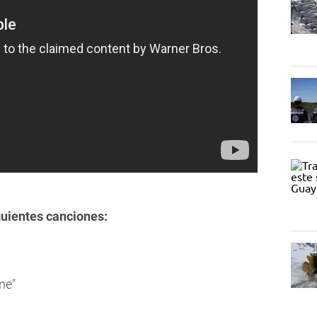
guientes canciones:
ine"