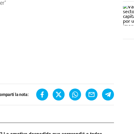
er"
ompartí la nota: