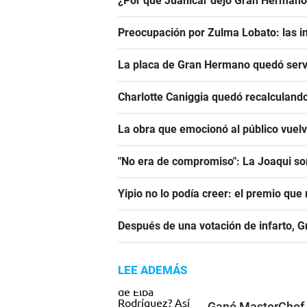
¿Por qué Juanicar dejó Gran Hermano
Preocupación por Zulma Lobato: las i
La placa de Gran Hermano quedó serv
Charlotte Caniggia quedó recalculando
La obra que emocionó al público vuel
"No era de compromiso": La Joaqui sor
Yipio no lo podía creer: el premio qu
Después de una votación de infarto, 
LEE ADEMÁS
Ganó MasterChef e