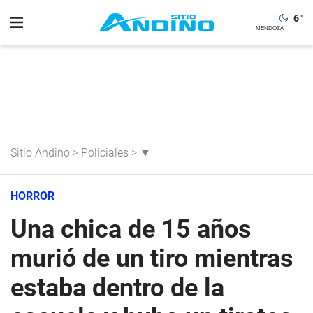
6
°
Sitio Andino
>
Policiales
>
▼
HORROR
Una chica de 15 años
murió de un tiro mientras
estaba dentro de la