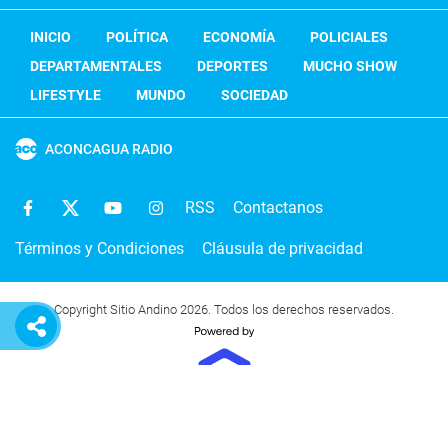
INICIO
POLÍTICA
ECONOMÍA
POLICIALES
DEPARTAMENTALES
DEPORTES
MUCHO SHOW
LIFESTYLE
MUNDO
SOCIEDAD
ACONCAGUA RADIO
RSS
Contactanos
Términos y Condiciones
Cláusula de privacidad
Copyright Sitio Andino 2026. Todos los derechos reservados.