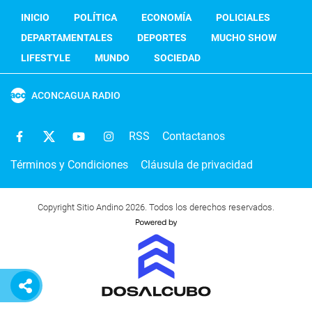
INICIO
POLÍTICA
ECONOMÍA
POLICIALES
DEPARTAMENTALES
DEPORTES
MUCHO SHOW
LIFESTYLE
MUNDO
SOCIEDAD
ACONCAGUA RADIO
RSS
Contactanos
Términos y Condiciones
Cláusula de privacidad
Copyright Sitio Andino 2026. Todos los derechos reservados.