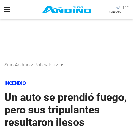
11
°
Sitio Andino
>
Policiales
>
▼
INCENDIO
Un auto se prendió fuego,
pero sus tripulantes
resultaron ilesos