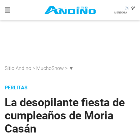
9
°
Sitio Andino
>
MuchoShow
>
▼
PERLITAS
La desopilante fiesta de
cumpleaños de Moria
Casán