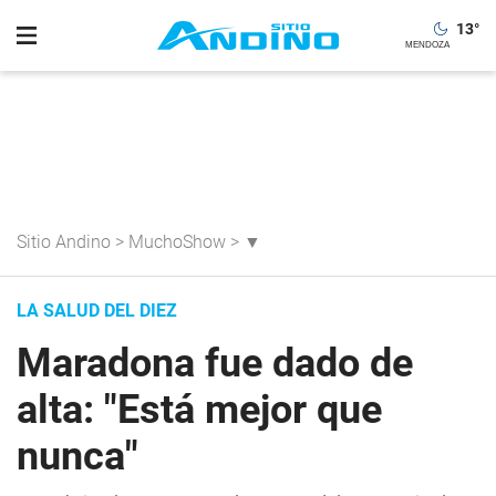
13
°
Sitio Andino
>
MuchoShow
>
▼
LA SALUD DEL DIEZ
Maradona fue dado de
alta: "Está mejor que
nunca"