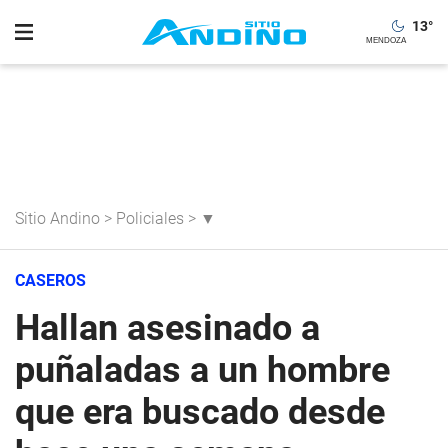
13
°
Sitio Andino
>
Policiales
>
▼
CASEROS
Hallan asesinado a
puñaladas a un hombre
que era buscado desde