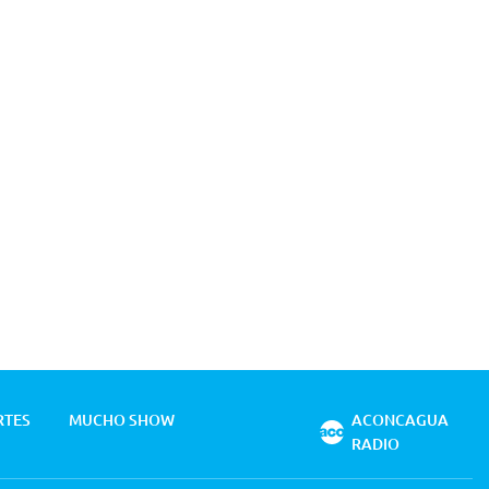
RTES
MUCHO SHOW
ACONCAGUA
RADIO