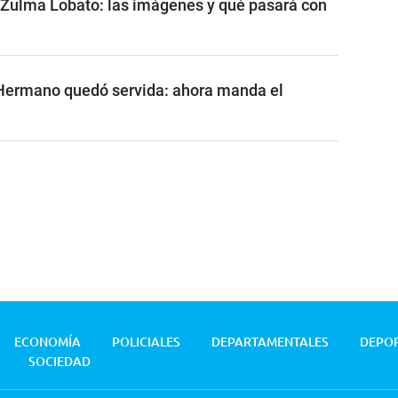
 Zulma Lobato: las imágenes y qué pasará con
 Hermano quedó servida: ahora manda el
ECONOMÍA
POLICIALES
DEPARTAMENTALES
DEPO
SOCIEDAD