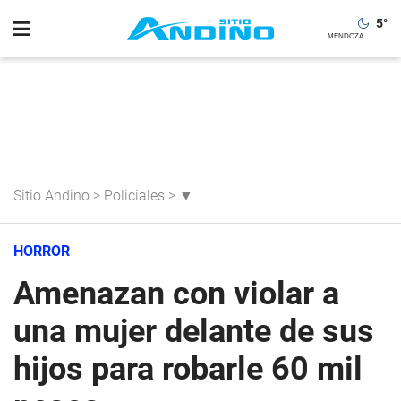
5
°
Sitio Andino
>
Policiales
>
▼
HORROR
Amenazan con violar a
una mujer delante de sus
hijos para robarle 60 mil