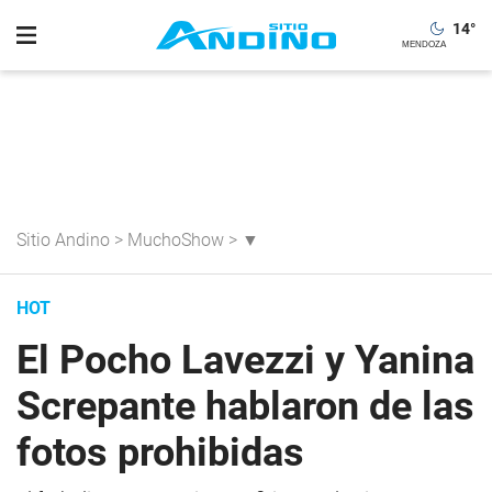
14
°
Sitio Andino
>
MuchoShow
>
▼
HOT
El Pocho Lavezzi y Yanina
Screpante hablaron de las
fotos prohibidas