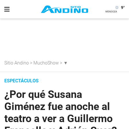
9
°
Sitio Andino
>
MuchoShow
>
▼
ESPECTÁCULOS
¿Por qué Susana
Giménez fue anoche al
teatro a ver a Guillermo