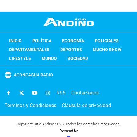
INICIO
POLÍTICA
ECONOMÍA
POLICIALES
DEPARTAMENTALES
DEPORTES
MUCHO SHOW
LIFESTYLE
MUNDO
SOCIEDAD
ACONCAGUA RADIO
RSS
Contactanos
Términos y Condiciones
Cláusula de privacidad
Copyright Sitio Andino 2026. Todos los derechos reservados.