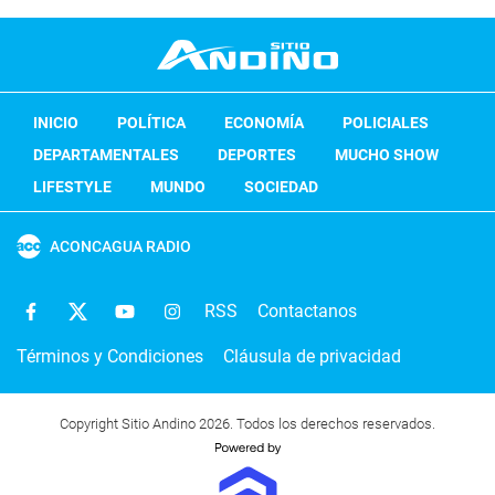
INICIO
POLÍTICA
ECONOMÍA
POLICIALES
DEPARTAMENTALES
DEPORTES
MUCHO SHOW
LIFESTYLE
MUNDO
SOCIEDAD
ACONCAGUA RADIO
RSS
Contactanos
Términos y Condiciones
Cláusula de privacidad
Copyright Sitio Andino 2026. Todos los derechos reservados.