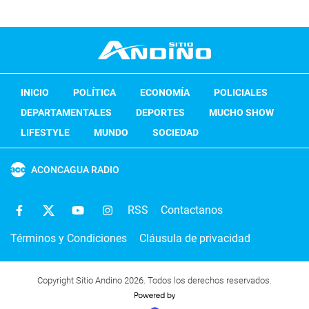
INICIO
POLÍTICA
ECONOMÍA
POLICIALES
DEPARTAMENTALES
DEPORTES
MUCHO SHOW
LIFESTYLE
MUNDO
SOCIEDAD
ACONCAGUA RADIO
RSS
Contactanos
Términos y Condiciones
Cláusula de privacidad
Copyright Sitio Andino 2026. Todos los derechos reservados.