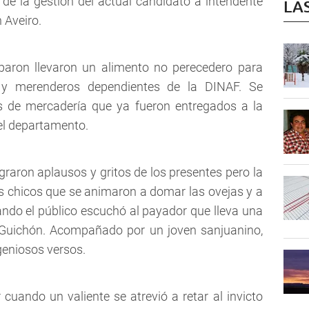
 de la gestión del actual candidato a intendente
LA
n Aveiro.
iparon llevaron un alimento no perecedero para
 y merenderos dependientes de la DINAF. Se
os de mercadería que ya fueron entregados a la
el departamento.
graron aplausos y gritos de los presentes pero la
s chicos que se animaron a domar las ovejas y a
cuando el público escuchó al payador que lleva una
o Guichón. Acompañado por un joven sanjuanino,
ngeniosos versos.
ando un valiente se atrevió a retar al invicto