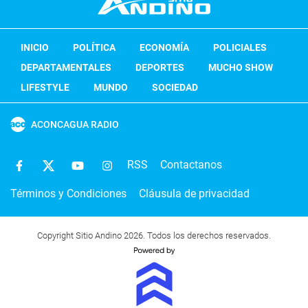
INICIO
POLÍTICA
ECONOMÍA
POLICIALES
DEPARTAMENTALES
DEPORTES
MUCHO SHOW
LIFESTYLE
MUNDO
SOCIEDAD
ACONCAGUA RADIO
RSS
Contactanos
Términos y Condiciones
Cláusula de privacidad
Copyright Sitio Andino 2026. Todos los derechos reservados.