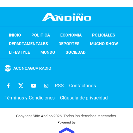
INICIO
POLÍTICA
ECONOMÍA
POLICIALES
DEPARTAMENTALES
DEPORTES
MUCHO SHOW
LIFESTYLE
MUNDO
SOCIEDAD
ACONCAGUA RADIO
RSS
Contactanos
Términos y Condiciones
Cláusula de privacidad
Copyright Sitio Andino 2026. Todos los derechos reservados.