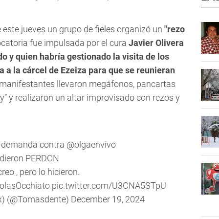
e este jueves un grupo de fieles organizó un
"rezo
catoria fue impulsada por el cura
Javier Olivera
o y quien habría gestionado la visita de los
a a la cárcel de Ezeiza para que se reunieran
 manifestantes llevaron megáfonos, pancartas
” y realizaron un altar improvisado con rezos y
la demanda contra
@olgaenvivo
idieron PERDON
reo , pero lo hicieron.
olasOcchiato
pic.twitter.com/U3CNA5STpU
x) (@Tomasdente)
December 19, 2024