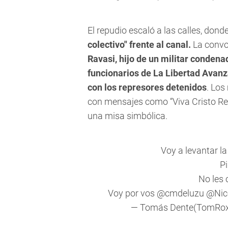
El repudio escaló a las calles, dond
colectivo" frente al canal.
La convo
Ravasi, hijo de un militar condenad
funcionarios de La Libertad Avanz
con los represores detenidos
. Los
con mensajes como “Viva Cristo Rey
una misa simbólica.
Voy a levantar 
P
No les c
Voy por vos
@cmdeluzu
@Nic
— Tomás Dente(TomRo