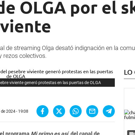
de OLGA por el s
iviente
al de streaming Olga desató indignación en la comun
 rezos colectivos.
LO
ebre viviente generó protestas en las puertas de OLGA
 de 2024 - 19:08
 el programa
Mi primo es así
, del canal de