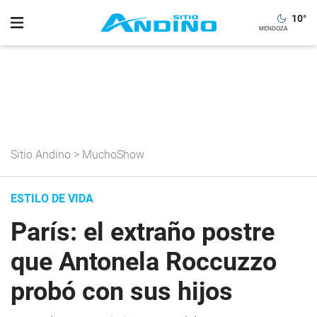
10
°
Sitio Andino
>
MuchoShow
ESTILO DE VIDA
París: el extraño postre
que Antonela Roccuzzo
probó con sus hijos