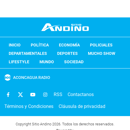
INICIO
POLÍTICA
ECONOMÍA
POLICIALES
DEPARTAMENTALES
DEPORTES
MUCHO SHOW
LIFESTYLE
MUNDO
SOCIEDAD
ACONCAGUA RADIO
RSS
Contactanos
Términos y Condiciones
Cláusula de privacidad
Copyright Sitio Andino 2026. Todos los derechos reservados.