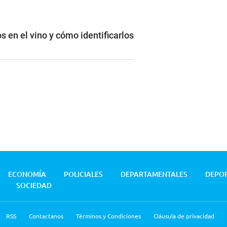
s en el vino y cómo identificarlos
ECONOMÍA
POLICIALES
DEPARTAMENTALES
DEPO
SOCIEDAD
RSS
Contactanos
Términos y Condiciones
Cláusula de privacidad