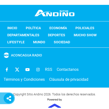
INICIO
POLÍTICA
ECONOMÍA
POLICIALES
DEPARTAMENTALES
DEPORTES
MUCHO SHOW
LIFESTYLE
MUNDO
SOCIEDAD
ACONCAGUA RADIO
RSS
Contactanos
Términos y Condiciones
Cláusula de privacidad
Copyright Sitio Andino 2026. Todos los derechos reservados.