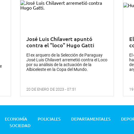
José Luis Chilavert apuntó
E
contra el "loco" Hugo Gatti
c
El ex arquero de la Selección de Paraguay
El
José Luis Chilavert arremetió contra el Loco
ha
por su análisis de la actuación de la
de
e
Albiceleste en la Copa del Mundo.
ar
20 DE ENERO DE 2023 - 07:51
19
ECONOMÍA
POLICIALES
DEPARTAMENTALES
DEPO
SOCIEDAD