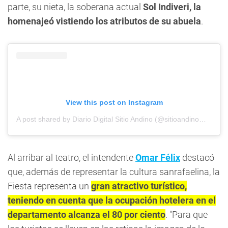
parte, su nieta, la soberana actual
Sol Indiveri, la
homenajeó vistiendo los atributos de su abuela
.
View this post on Instagram
A post shared by Diario Digital Sitio Andino (@sitioandinomza)
Al arribar al teatro, el intendente
Omar Félix
destacó
que, además de representar la cultura sanrafaelina, la
Fiesta representa un
gran atractivo turístico,
teniendo en cuenta que la ocupación hotelera en el
departamento alcanza el 80 por ciento
. "Para que