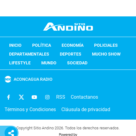
INICIO
POLÍTICA
ECONOMÍA
POLICIALES
DEPARTAMENTALES
DEPORTES
MUCHO SHOW
LIFESTYLE
MUNDO
SOCIEDAD
ACONCAGUA RADIO
RSS
Contactanos
Términos y Condiciones
Cláusula de privacidad
Copyright Sitio Andino 2026. Todos los derechos reservados.