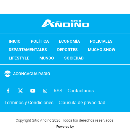
INICIO
POLÍTICA
ECONOMÍA
POLICIALES
DEPARTAMENTALES
DEPORTES
MUCHO SHOW
LIFESTYLE
MUNDO
SOCIEDAD
ACONCAGUA RADIO
RSS
Contactanos
Términos y Condiciones
Cláusula de privacidad
Copyright Sitio Andino 2026. Todos los derechos reservados.