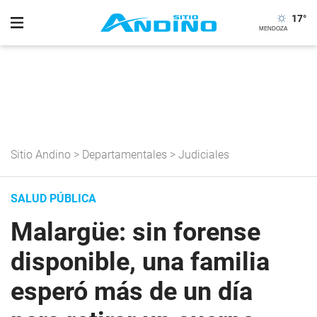
17
°
Sitio Andino
>
Departamentales
>
Judiciales
SALUD PÚBLICA
Malargüe: sin forense
disponible, una familia
esperó más de un día