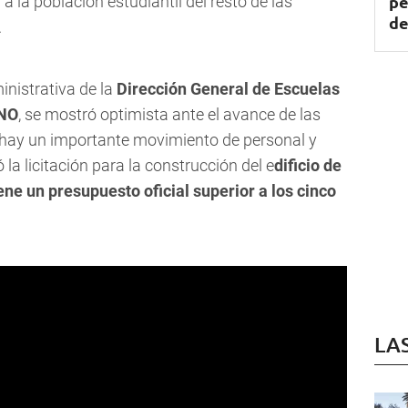
pe
a la población estudiantil del resto de las
de
.
nistrativa de la
Dirección General de Escuelas
INO
, se mostró optimista ante el avance de las
 hay un importante movimiento de personal y
a licitación para la construcción del e
dificio de
ene un presupuesto oficial superior a los cinco
LA