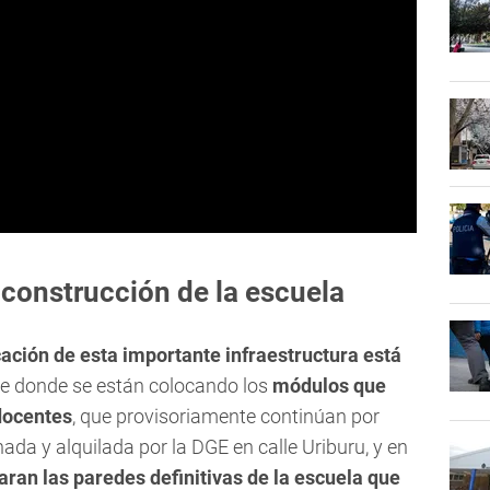
 construcción de la escuela
icación de esta importante infraestructura está
rte donde se están colocando los
módulos que
docentes
, que provisoriamente continúan por
ada y alquilada por la DGE en calle Uriburu, y en
aran las paredes definitivas de la escuela que