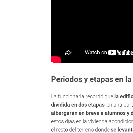
Periodos y etapas en la
La funcionaria recordó que
la edif
dividida en dos etapas
, en una pa
albergarán en breve a alumnos y 
estos días en la vivienda acondicion
el resto del terreno donde
se levant