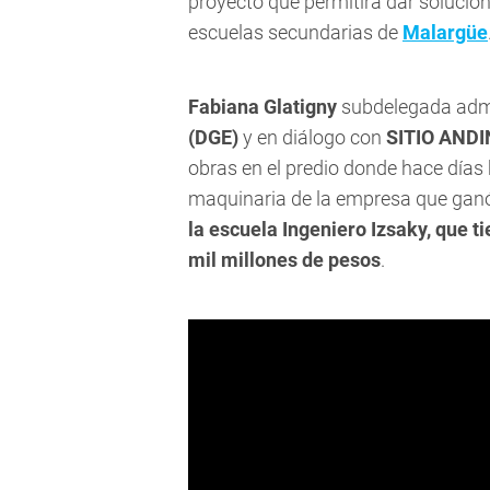
proyecto que permitirá dar solución 
escuelas secundarias de
Malargüe
Fabiana Glatigny
subdelegada admi
(DGE)
y en diálogo con
SITIO AND
obras en el predio donde hace días
maquinaria de la empresa que ganó l
la escuela Ingeniero Izsaky, que ti
mil millones de pesos
.