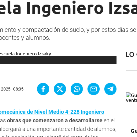
ela Ingeniero Izs
imiento y compactación de suelo, y por estos días s
ocentes y alumnos.
LO
e 2025 - 08:05
romecánica de Nivel Medio 4-228 Ingeniero
las
obras que comenzaron a desarrollarse
en el
e albergará a una importante cantidad de alumnos,
Gu