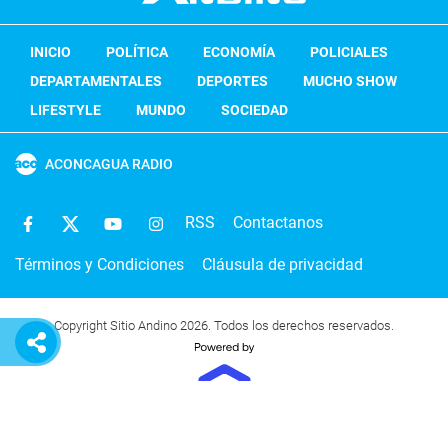
INICIO
POLÍTICA
ECONOMÍA
POLICIALES
DEPARTAMENTALES
DEPORTES
MUCHO SHOW
LIFESTYLE
MUNDO
SOCIEDAD
ACONCAGUA RADIO
RSS
Contactanos
Términos y Condiciones
Cláusula de privacidad
Copyright Sitio Andino 2026. Todos los derechos reservados.