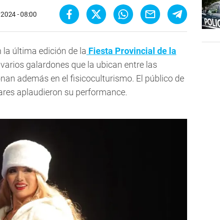
e 2024 - 08:00
la última edición de la
Fiesta Provincial de la
varios galardones que la ubican entre las
onan además en el fisicoculturismo. El público de
gares aplaudieron su performance.