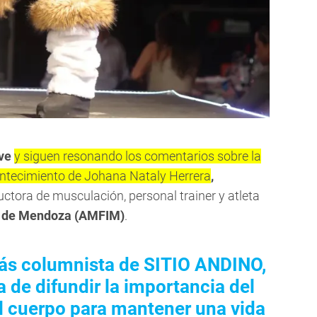
eve
y siguen resonando los comentarios sobre la
contecimiento de Johana Nataly Herrera
,
uctora de musculación, personal trainer y atleta
mo de Mendoza (AMFIM)
.
ás columnista de SITIO ANDINO,
de difundir la importancia del
el cuerpo para mantener una vida