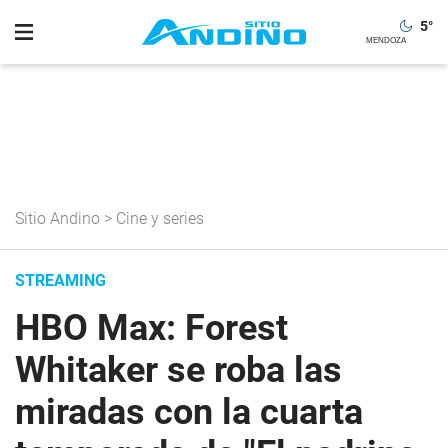
5
°
Sitio Andino
>
Cine y series
STREAMING
HBO Max: Forest
Whitaker se roba las
miradas con la cuarta