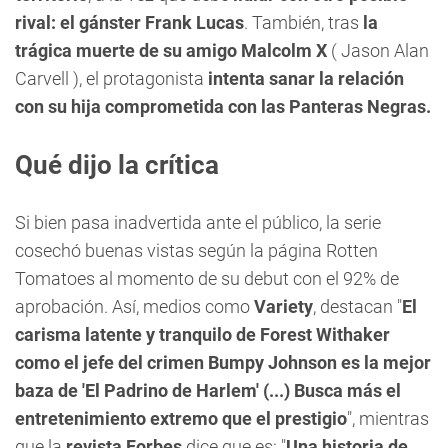
rival: el gánster Frank Lucas
. También, tras
la
trágica muerte de su amigo Malcolm X
( Jason Alan
Carvell ), el protagonista
intenta sanar la relación
con su hija comprometida con las Panteras Negras.
Qué dijo la crítica
Si bien pasa inadvertida ante el público, la serie
cosechó buenas vistas según la página Rotten
Tomatoes al momento de su debut con el 92% de
aprobación. Así, medios como
Variety
, destacan "
El
carisma latente y tranquilo de Forest Withaker
como el jefe del crimen Bumpy Johnson es la mejor
baza de 'El Padrino de Harlem' (...) Busca más el
entretenimiento extremo que el prestigio
", mientras
que la
revista Forbes
dice que es: "
Una historia de