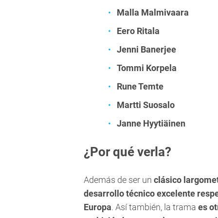
Malla Malmivaara
Eero Ritala
Jenni Banerjee
Tommi Korpela
Rune Temte
Martti Suosalo
Janne Hyytiäinen
¿Por qué verla?
Además de ser un
clásico largomet
desarrollo técnico excelente respe
Europa
. Así también, la trama
es ot