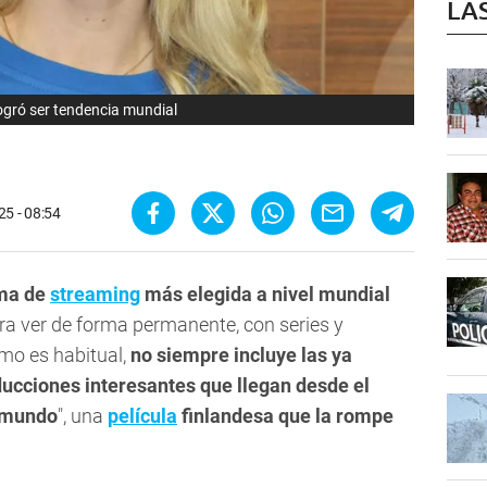
LA
logró ser tendencia mundial
25 - 08:54
rma de
streaming
más elegida a nivel mundial
ra ver de forma permanente, con series y
omo es habitual,
no siempre incluye las ya
ucciones interesantes que llegan desde el
l mundo
", una
película
finlandesa que la rompe
.