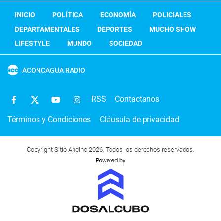
INICIO
POLÍTICA
ECONOMÍA
POLICIALES
DEPARTAMENTALES
DEPORTES
MUCHO SHOW
LIFESTYLE
MUNDO
SOCIEDAD
ACONCAGUA RADIO
RSS
Contactanos
Términos y Condiciones
Cláusula de privacidad
Copyright Sitio Andino 2026. Todos los derechos reservados.