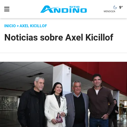
9
°
INICIO
> AXEL KICILLOF
Noticias sobre Axel Kicillof