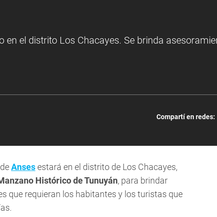
o en el distrito Los Chacayes. Se brinda asesoramie
Compartí en redes:
 de
Anses
estará en el distrito de Los Chacayes,
Manzano Histórico de Tunuyán
, para brindar
es que requieran los habitantes y los turistas que
ías.