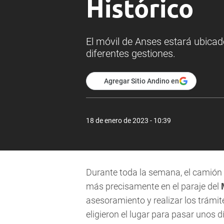
Histórico
El móvil de Anses estará ubicad
diferentes gestiones.
Agregar Sitio Andino en
18 de enero de 2023 - 10:39
Durante toda la semana, el camión
más precisamente en el paraje del
asesoramiento y realizar los trámit
eligieron el lugar para pasar unos d