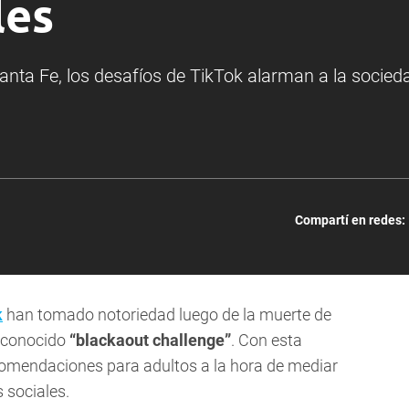
les
anta Fe, los desafíos de TikTok alarman a la socied
Compartí en redes:
k
han tomado notoriedad luego de la muerte de
l conocido
“blackaout challenge”
. Con esta
omendaciones para adultos a la hora de mediar
 sociales.