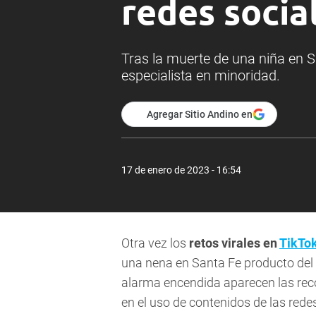
redes socia
Tras la muerte de una niña en S
especialista en minoridad.
Agregar Sitio Andino en
17 de enero de 2023 - 16:54
Otra vez los
retos virales
en
TikTo
una nena en Santa Fe producto de
alarma encendida aparecen las rec
en el uso de contenidos de las redes