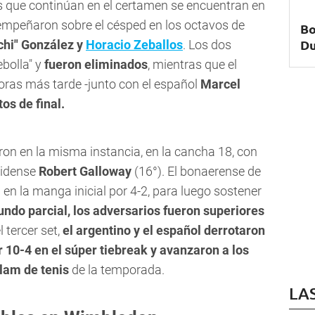
s que continúan en el certamen se encuentran en
empeñaron sobre el césped en los octavos de
Bo
Du
hi" González y
Horacio Zeballos
. Los dos
bolla" y
fueron eliminados
, mientras que el
oras más tarde -junto con el español
Marcel
os de final.
ron en la misma instancia, en la cancha 18, con
nidense
Robert Galloway
(16°). El bonaerense de
 en la manga inicial por 4-2, para luego sostener
undo parcial, los adversarios fueron superiores
l tercer set,
el argentino y el español derrotaron
r 10-4 en el súper tiebreak y avanzaron a los
Slam de tenis
de la temporada.
LA