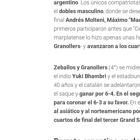
argentino
. Los únicos compatriota
el
dobles masculino
, donde se des
final
Andrés Molteni, Máximo "Mac
primeros participaron antes que "Ce
marplatense lo hizo apenas unas h
Granollers
-
y
avanzaron a los cuart
Zeballos y Granollers
(4°) se midie
el indio
Yuki Bhambri
y el estadou
40 años y el catalán se adelantaron
el saque y
ganar por 6-4. En el seg
para coronar el 6-3 a su favor.
En e
al asiático y al norteamericano po
cuartos de final del tercer Grand 