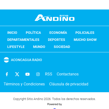
INICIO
POLÍTICA
ECONOMÍA
POLICIALES
DEPARTAMENTALES
DEPORTES
MUCHO SHOW
LIFESTYLE
MUNDO
SOCIEDAD
ACONCAGUA RADIO
RSS
Contactanos
Términos y Condiciones
Cláusula de privacidad
Copyright Sitio Andino 2026. Todos los derechos reservados.