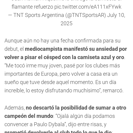
flamante refuerzo
pic.twitter.com/eA111xFYwk
— TNT Sports Argentina (@TNTSportsAR)
July 10,
2025
Aunque aún no hay una fecha confirmada para su
debut, el
mediocampista manifestó su ansiedad por
volver a pisar el césped con la camiseta azul y oro
.
“Me tocó irme muy joven, pasé por los clubes más
importantes de Europa, pero volver a casa era un
sueño que tuve desde aquel momento. Es un día
increíble, lo estoy disfrutando muchísimo”, remarcó.
Además,
no descartó la posibilidad de sumar a otro
campeón del mundo
: “Ojalá algún día podamos
convencer a Paulo Dybala”, dijo entre risas, y
prometió devolverle al club todo lo que le dio
: