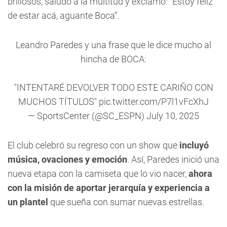
brillosos, saludó a la multitud y exclamó: “Estoy feliz
de estar acá, aguante Boca”.
Leandro Paredes y una frase que le dice mucho al
hincha de BOCA:
"INTENTARÉ DEVOLVER TODO ESTE CARIÑO CON
MUCHOS TÍTULOS"
pic.twitter.com/P7l1vFcXhJ
— SportsCenter (@SC_ESPN)
July 10, 2025
El club celebró su regreso con un show que
incluyó
música, ovaciones y emoción
. Así, Paredes inició una
nueva etapa con la camiseta que lo vio nacer,
ahora
con la misión de aportar jerarquía y experiencia a
un plantel
que sueña con sumar nuevas estrellas.