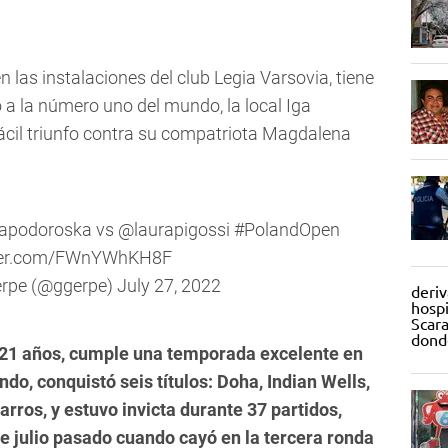
en las instalaciones del club Legia Varsovia, tiene
 a la número uno del mundo, la local Iga
ácil triunfo contra su compatriota Magdalena
apodoroska
vs
@laurapigossi
#PolandOpen
tter.com/FWnYWhKH8F
erpe (@ggerpe)
July 27, 2022
 21 años, cumple una temporada excelente en
do, conquistó seis títulos: Doha, Indian Wells,
rros, y estuvo invicta durante 37 partidos,
de julio pasado cuando cayó en la tercera ronda