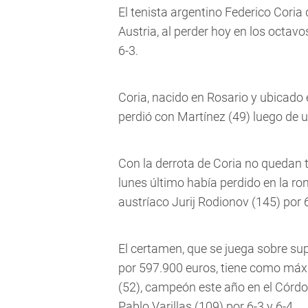
El tenista argentino Federico Coria
Austria, al perder hoy en los octavo
6-3.
Coria, nacido en Rosario y ubicado 
perdió con Martínez (49) luego de 
Con la derrota de Coria no quedan t
lunes último había perdido en la ro
austríaco Jurij Rodionov (145) por 6
El certamen, que se juega sobre supe
por 597.900 euros, tiene como máxi
(52), campeón este año en el Córdo
Pablo Varillas (109) por 6-3 y 6-4.