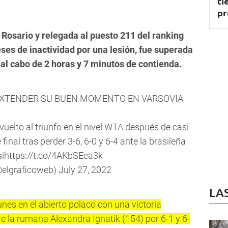
ti
pr
 Rosario y relegada al puesto 211 del ranking
es de inactividad por una lesión, fue superada
, al cabo de 2 horas y 7 minutos de contienda.
EXTENDER SU BUEN MOMENTO EN VARSOVIA
vuelto al triunfo en el nivel WTA después de casi
final tras perder 3-6, 6-0 y 6-4 ante la brasileña
si
https://t.co/4AKbSEea3k
(@elgraficoweb)
July 27, 2022
LA
unes en el abierto polaco con una victoria
re la rumana Alexandra Ignatik (154) por 6-1 y 6-