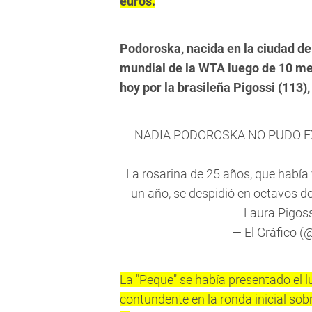
euros.
Podoroska, nacida en la ciudad de
mundial de la WTA luego de 10 mes
hoy por la brasileña Pigossi (113)
NADIA PODOROSKA NO PUDO 
La rosarina de 25 años, que había 
un año, se despidió en octavos de 
Laura Pigos
— El Gráfico 
La "Peque" se había presentado el l
contundente en la ronda inicial sob