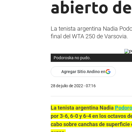
abierto de
La tenista argentina Nadia Podor
final del WTA 250 de Varsovia.
Podoroska no pudo.
Agregar Sitio Andino en
28 de julio de 2022 - 07:16
La tenista argentina Nadia
Podor
por 3-6, 6-0 y 6-4 en los octavos d
cabo sobre canchas de superficie 