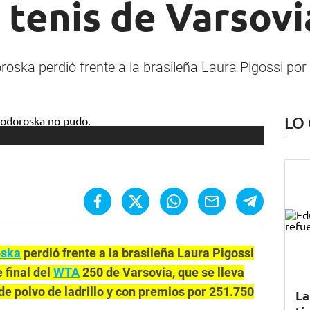
 tenis de Varsovi
oska perdió frente a la brasileña Laura Pigossi por 
LO
oska
perdió frente a la brasileña Laura Pigossi
e final del
WTA
250 de Varsovia, que se lleva
de polvo de ladrillo y con premios por 251.750
La