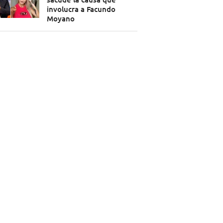
involucra a Facundo
Moyano