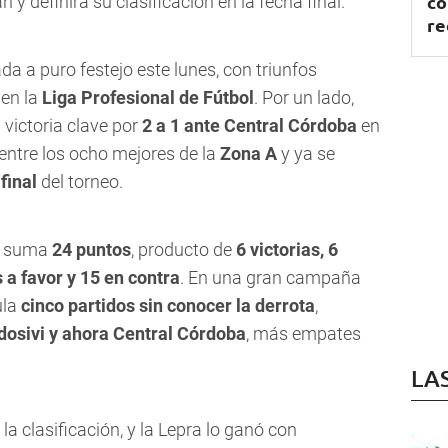
co
y definirá su clasificación en la fecha final.
re
da a puro festejo este lunes, con triunfos
 en la
Liga Profesional de Fútbol
. Por un lado,
 victoria clave por
2 a 1 ante Central Córdoba
en
 entre los ocho mejores de la
Zona A
y ya se
final
del torneo.
, suma
24 puntos
, producto de
6 victorias, 6
 a favor y 15 en contra
. En una gran campaña
ula
cinco partidos sin conocer la derrota
,
dosivi y ahora Central Córdoba
, más empates
LA
la clasificación, y la Lepra lo ganó con