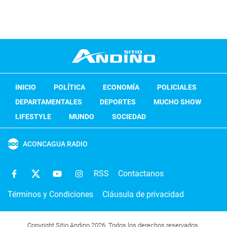
INICIO
POLÍTICA
ECONOMÍA
POLICIALES
DEPARTAMENTALES
DEPORTES
MUCHO SHOW
LIFESTYLE
MUNDO
SOCIEDAD
ACONCAGUA RADIO
RSS
Contactanos
Términos y Condiciones
Cláusula de privacidad
Copyright Sitio Andino 2026. Todos los derechos reservados.