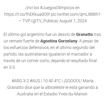
¡Viví los
#JuegosOlímpicos
en
https://t.co/fnEKkuadQ9
!
pic.twitter.com/qmLI8l8th1
— TVP (@TV_Publica)
August 1, 2024
El último gol argentino fue un desvío de
Granatto
tras
un remate fuerte de
Agostina Gorzelany
. A pesar de
los esfuerzos defensivos, en el último segundo del
partido, las australianas igualaron el marcador a
través de un córner corto, dejando el resultado final
en 3-3.
#ARG
3-2
#AUS
| 10:40 4°C | ¡GOOOOL! María
Granatto dice que la albiceleste le está ganando a
Australia en el Estadio Yves-du-Manoir.