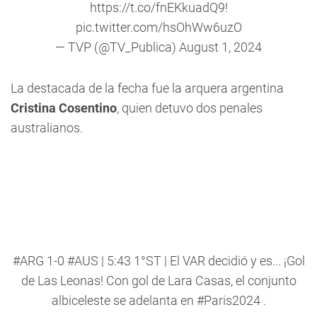
https://t.co/fnEKkuadQ9
!
pic.twitter.com/hsOhWw6uzO
— TVP (@TV_Publica)
August 1, 2024
La destacada de la fecha fue la arquera argentina
Cristina Cosentino
, quien detuvo dos penales
australianos.
#ARG
1-0
#AUS
| 5:43 1°ST | El VAR decidió y es... ¡Gol
de Las Leonas! Con gol de Lara Casas, el conjunto
albiceleste se adelanta en
#Paris2024
.