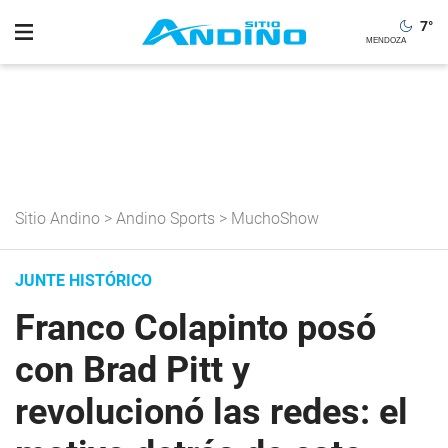
7
°
Sitio Andino
>
Andino Sports
>
MuchoShow
JUNTE HISTÓRICO
Franco Colapinto posó
con Brad Pitt y
revolucionó las redes: el