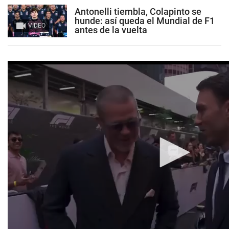
Antonelli tiembla, Colapinto se
hunde: así queda el Mundial de F1
VIDEO
antes de la vuelta
0
seconds
of
6
seconds