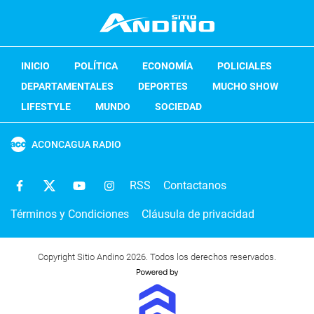
INICIO
POLÍTICA
ECONOMÍA
POLICIALES
DEPARTAMENTALES
DEPORTES
MUCHO SHOW
LIFESTYLE
MUNDO
SOCIEDAD
ACONCAGUA RADIO
RSS
Contactanos
Términos y Condiciones
Cláusula de privacidad
Copyright Sitio Andino 2026. Todos los derechos reservados.