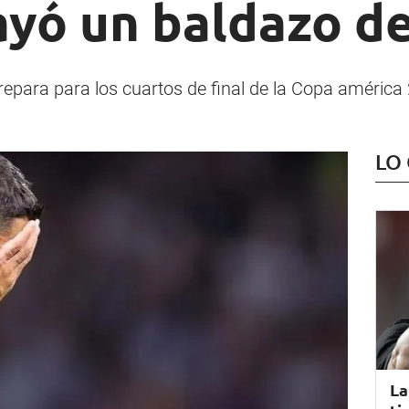
ayó un baldazo de
repara para los cuartos de final de la Copa américa 
LO
La