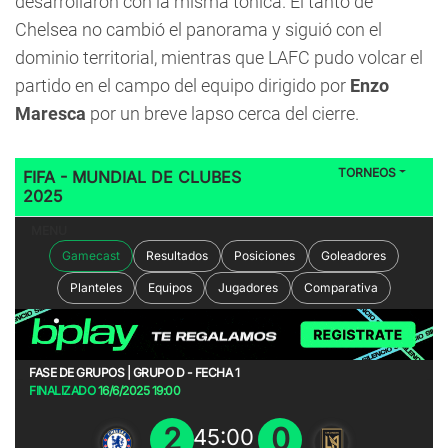
desarrollaron con la misma tónica. El tanto de
Chelsea no cambió el panorama y siguió con el
dominio territorial, mientras que LAFC pudo volcar el
partido en el campo del equipo dirigido por
Enzo
Maresca
por un breve lapso cerca del cierre.