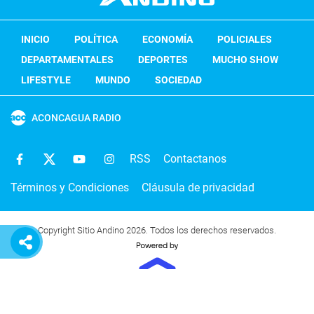
INICIO
POLÍTICA
ECONOMÍA
POLICIALES
DEPARTAMENTALES
DEPORTES
MUCHO SHOW
LIFESTYLE
MUNDO
SOCIEDAD
ACONCAGUA RADIO
RSS
Contactanos
Términos y Condiciones
Cláusula de privacidad
Copyright Sitio Andino 2026. Todos los derechos reservados.