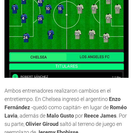
Ambos entrenadores realizaron cambios en el
entretiempo. En Chelsea ingresó el argentino
Enzo
Fernández
-quedó como capitán- en lugar de
Roméo
Lavia
, además de
Malo Gusto
por
Reece James
. Por
su parte,
Olivier Giroud
saltó al terreno de juego en
reemplazo de
Jeremy Ebobisse.