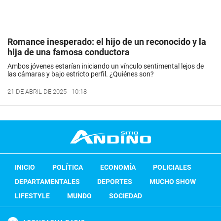
Romance inesperado: el hijo de un reconocido y la
hija de una famosa conductora
Ambos jóvenes estarían iniciando un vínculo sentimental lejos de
las cámaras y bajo estricto perfil. ¿Quiénes son?
21 DE ABRIL DE 2025 - 10:18
INICIO
POLÍTICA
ECONOMÍA
POLICIALES
DEPARTAMENTALES
DEPORTES
MUCHO SHOW
LIFESTYLE
MUNDO
SOCIEDAD