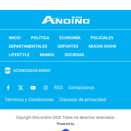
INICIO
POLÍTICA
ECONOMÍA
POLICIALES
DEPARTAMENTALES
DEPORTES
MUCHO SHOW
LIFESTYLE
MUNDO
SOCIEDAD
ACONCAGUA RADIO
RSS
Contactanos
Términos y Condiciones
Cláusula de privacidad
Copyright Sitio Andino 2026. Todos los derechos reservados.