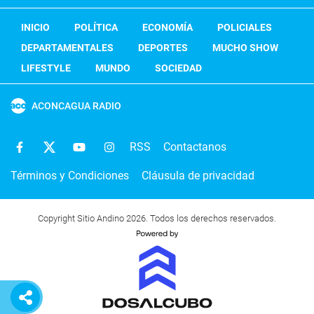
INICIO
POLÍTICA
ECONOMÍA
POLICIALES
DEPARTAMENTALES
DEPORTES
MUCHO SHOW
LIFESTYLE
MUNDO
SOCIEDAD
ACONCAGUA RADIO
RSS
Contactanos
Términos y Condiciones
Cláusula de privacidad
Copyright Sitio Andino 2026. Todos los derechos reservados.