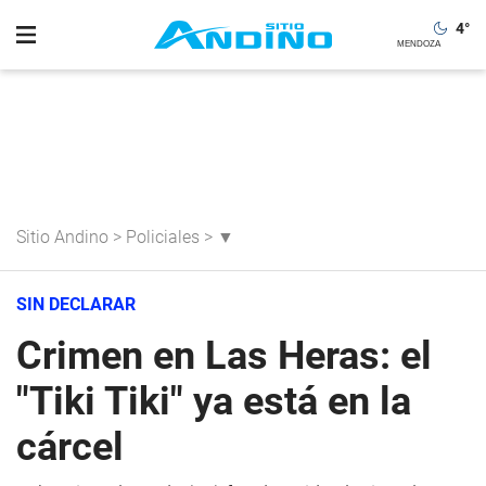
4
°
Sitio Andino
>
Policiales
>
▼
SIN DECLARAR
Crimen en Las Heras: el
"Tiki Tiki" ya está en la
cárcel