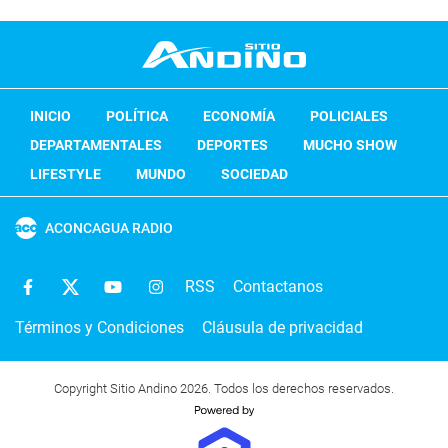
INICIO
POLÍTICA
ECONOMÍA
POLICIALES
DEPARTAMENTALES
DEPORTES
MUCHO SHOW
LIFESTYLE
MUNDO
SOCIEDAD
ACONCAGUA RADIO
RSS
Contactanos
Términos y Condiciones
Cláusula de privacidad
Copyright Sitio Andino 2026. Todos los derechos reservados.