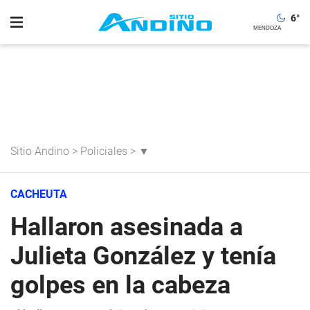
6
°
Sitio Andino
>
Policiales
>
▼
CACHEUTA
Hallaron asesinada a
Julieta González y tenía
golpes en la cabeza