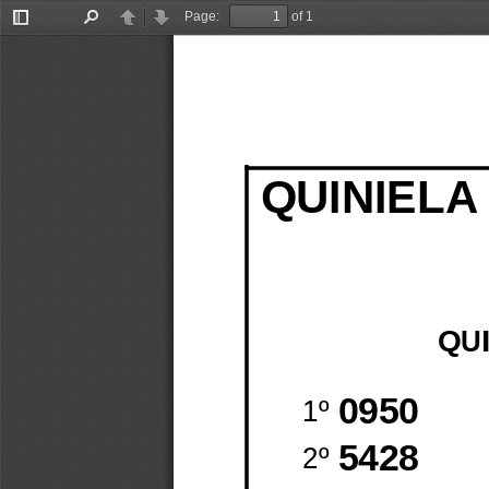
Page:
of 1
Toggle
Find
Previous
Next
Sidebar
QUINIELA
QU
0950
1º
5428
2º