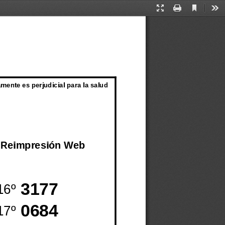
Current
Presentation
Print
Too
View
Mode
mente es perjudicial para la salud
Reimpresión Web
3177
16º
0684
17º