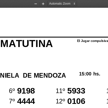
Zoom
Zoom
Out
In
 MATUTINA
El Jugar compulsiva
15:00
hs.
INIELA  DE MENDOZA
9198
5933
6º
11º
4444
0106
7º
12º