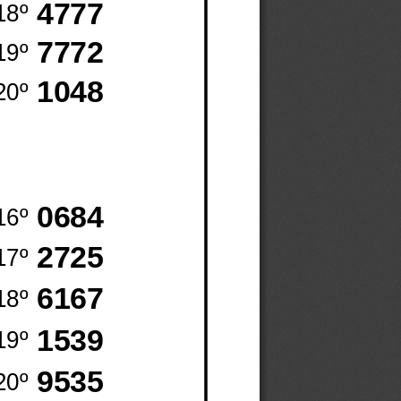
4777
18º
7772
19º
1048
20º
0684
16º
2725
17º
6167
18º
1539
19º
9535
20º