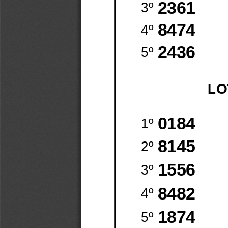
2361
3º
8474
4º
2436
5º
LO
0184
1º
8145
2º
1556
3º
8482
4º
1874
5º